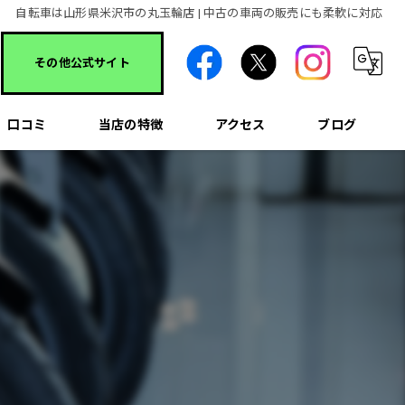
自転車は山形県米沢市の丸玉輪店 | 中古の車両の販売にも柔軟に対応
その他公式サイト
口コミ
当店の特徴
アクセス
ブログ
除雪機
コラム
バイク
オートバイ
中古
ホンダ