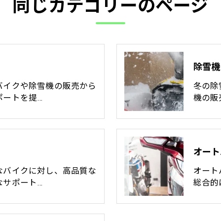
同じカテゴリーのページ
除雪機
バイクや除雪機の販売から
冬の除
ポートを提…
機の販
オート
なバイクに対し、高品質な
オート
なサポート…
総合的