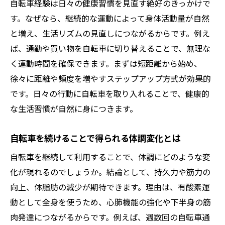
体力アップに自転車を取り入れるコツ
自転車経験は日々の健康習慣を見直す絶好のきっかけで
す。なぜなら、継続的な運動によって身体活動量が自然
自転車で効率よく体力アップする方法
と増え、生活リズムの見直しにつながるからです。例え
初心者でも続けやすい自転車トレーニング
ば、通勤や買い物を自転車に切り替えることで、無理な
術
く運動時間を確保できます。まずは短距離から始め、
自転車経験を活かした持久力向上の習慣づ
徐々に距離や頻度を増やすステップアップ方式が効果的
くり
です。日々の行動に自転車を取り入れることで、健康的
自転車運動で疲れにくい体を作るポイント
な生活習慣が自然に身につきます。
自転車通勤で無理なく体力を伸ばす秘訣
自転車を日常に取り入れる成功のコツ
自転車を続けることで得られる体調変化とは
ダイエット成功を導く自転車の活用法
自転車を継続して利用することで、体調にどのような変
自転車を使ったダイエットの継続術を解説
化が現れるのでしょうか。結論として、持久力や筋力の
自転車経験で無理なく体重を減らす習慣
向上、体脂肪の減少が期待できます。理由は、有酸素運
動として全身を使うため、心肺機能の強化や下半身の筋
自転車ダイエットでリバウンドを防ぐコツ
肉発達につながるからです。例えば、週数回の自転車通
自転車で理想体型へ近づくための工夫