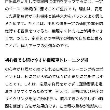
自転車を続けて気付く健康面のプラス効果
自転車を活用して効率的に体力をアップするには、一定
のペースで継続的に漕ぐことが重要です。理由は、安定
自転車経験が生活全体に与える好影響
した運動負荷が心肺機能と筋持久力をバランスよく鍛え
自転車習慣で心身が変わる瞬間とは
るためです。たとえば、平坦な道を一定の速度で30分間
自転車が与えてくれる新しい日常の楽しみ
走行する習慣をつけると、無理なく体力向上が期待でき
自転車経験を通じた達成感とモチベーショ
ます。つまり、定期的かつ中程度の強度で自転車に乗る
ン
ことが、体力アップの近道なのです。
自転車経験が人生に彩りを加える理由
初心者でも続けやすい自転車トレーニング術
初心者が無理なく続けられる自転車トレーニング術のポ
イントは、短時間から始めて徐々に距離や時間を伸ばす
ことです。これは、急激な負荷をかけずに運動習慣を定
着させやすくするためです。例えば、最初は10分程度の
サイクリングを週に数回行い、慣れてきたら少しずつ時
間を延ばす方法が効果的です。この積み重ねが継続のコ