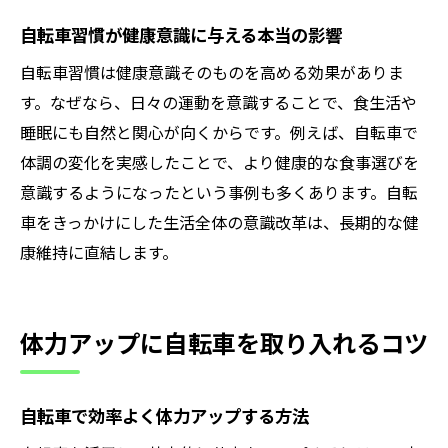
自転車経験で安全意識を高める方法
自転車習慣が健康意識に与える本当の影響
サイクルガジェットで快適な自転車生活を
自転車習慣は健康意識そのものを高める効果がありま
自転車生活に役立つサイクルガジェット活
す。なぜなら、日々の運動を意識することで、食生活や
用術
睡眠にも自然と関心が向くからです。例えば、自転車で
自転車経験者おすすめの便利ガジェット紹
体調の変化を実感したことで、より健康的な食事選びを
介
意識するようになったという事例も多くあります。自転
車をきっかけにした生活全体の意識改革は、長期的な健
サイクルガジェットで毎日を安全快適に過
康維持に直結します。
ごす
自転車用途別サイクルガジェットの選び方
自転車生活が楽しくなる最新ガジェット情
体力アップに自転車を取り入れるコツ
報
サイクルガジェットで自転車経験を豊かに
自転車で効率よく体力アップする方法
毎日の自転車経験がもたらす嬉しい変化