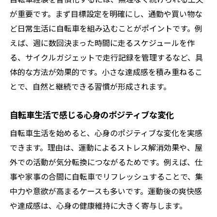
グ
が重要です。まず目標設定を明確にし、通勤や買い物な
自転車経験が下半身の筋肉に与える効果
ど日常生活に自転車を組み込むことがポイントです。例
筋力向上を目指す自転車の乗り方アドバイ
えば、週に数回決まった時間に走るスケジュールを作
ス
る、サイクルガジェットで走行記録を管理するなど、具
自転車が全身の筋肉に効く理由とポイント
体的な方法が効果的です。小さな達成感を積み重ねるこ
自転車運動でバランスよく筋肉を増やす方
とで、自然と継続できる習慣が形成されます。
法
自転車生活で感じる心身のポジティブな変化
筋力アップを支える自転車習慣のつくり方
落車や事故リスクを減らす安全対策
自転車生活を始めると、心身のポジティブな変化を実感
できます。理由は、運動によるストレス解消効果や、屋
自転車経験で身につける落車防止の心得
外での活動が気分転換につながるためです。例えば、仕
事故リスクを下げるための自転車安全対策
事や家事の合間に自転車でリフレッシュすることで、集
自転車でヒヤリとした場面の対処法
中力や意欲が高まるケースも多いです。運動後の爽快感
自転車事故を防ぐ日常の確認ポイント
や達成感は、心身の健康維持に大きく寄与します。
自転車乗りが意識するべき交通ルール