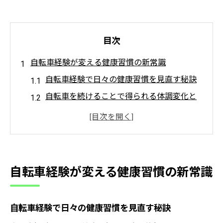
目次
自転車経験が変える健康習慣の新常識
自転車経験で日々の健康習慣を見直す秘訣
自転車を続けることで得られる体調変化と
は
自転車がもたらす健康維持と生活リズムの
関係
自転車経験が習慣化するためのコツと工夫
自転車経験が変える健康習慣の新常識
自転車生活で感じる心身のポジティブな変
化
自転車経験で日々の健康習慣を見直す秘訣
自転車習慣が健康意識に与える本当の影響