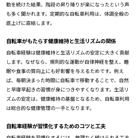
勤を続けた結果、階段の昇り降りが楽になったという声
食事管理と組み合わせた自転車活用法
も多く聞かれます。定期的な自転車利用は、体調全般の
自転車ダイエットの成功事例と体験談
底上げに直結します。
脂肪燃焼を高める自転車乗りの秘訣
自転車で脂肪燃焼効率を上げる実践方法
自転車がもたらす健康維持と生活リズムの関係
自転車経験が脂肪燃焼に与える効果とは
自転車経験は健康維持と生活リズムの安定に大きく貢献
運動強度別に見る自転車の脂肪燃焼メリッ
します。なぜなら、規則的な運動が自律神経を整え、睡
ト
眠や食事の質向上にも好影響を与えるためです。例え
20分以上の自転車走行で体脂肪を落とすコ
ば、毎朝決まった時間に自転車で移動することで、自然
ツ
と早寝早起きの習慣が身につきやすくなります。生活リ
ズムの安定は、健康維持の基盤となるため、自転車利用
自転車で痩せやすい身体を作るポイント
は総合的な健康管理の一手となります。
脂肪燃焼を促す自転車生活の始め方
筋力向上に役立つ自転車経験とは
自転車経験が習慣化するためのコツと工夫
自転車で筋力アップを実感するトレーニン
自転車経験を習慣化するには、無理なく続けられる工夫