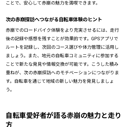
メンテナンス重視の自転車活用術を解説
ことで、安心して赤崩の魅力を満喫できます。
自転車の基本メンテナンス方法を丁寧に解
説
次の赤崩探訪へつながる自転車体験のヒント
米沢 自転車 修理サービス活用のポイント
赤崩でのロードバイク体験をより充実させるには、走行
日常点検で安心して赤崩を走るコツ
後の記録や感想を残すことが効果的です。GPSアプリで
ルートを記録し、次回のコース選びや体力管理に活用し
ロードバイク長持ちの秘訣と注意点
ましょう。また、地元の自転車コミュニティに参加する
信頼できる自転車屋の見極め方と選び方
ことで新たな発見や情報交換が可能です。こうした積み
コミュニティ参加で得られる実体験情報へ
重ねが、次の赤崩探訪へのモチベーションにつながりま
地域密着で広がる赤崩の自転車コミュニティ
す。自転車を通じて地域の新しい魅力を発見しましょ
自転車好きが集う赤崩のコミュニティ事情
う。
地域イベントと自転車でつながる楽しさ
ネット情報も活用した赤崩交流の広げ方
自転車愛好者が語る赤崩の魅力と走り
自転車を通じて地域との深い関係づくり
方
ロードバイク仲間と情報交換するメリット