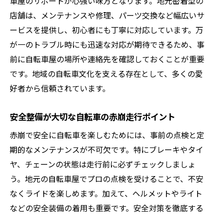
車屋のサポートが心強い味方となります。地元密着型の
米沢市 自転車 中古も活用した周遊プラン
店舗は、メンテナンスや修理、パーツ交換など幅広いサ
自転車で体感する赤崩の歴史と風景の魅力
ービスを提供し、初心者にも丁寧に対応しています。万
季節ごとの赤崩おすすめサイクリングコー
が一のトラブル時にも迅速な対応が期待できるため、事
ス
前に自転車屋の場所や連絡先を確認しておくことが重要
次は中古やレンタルの自転車活用方法をご
です。地域の自転車文化を支える存在として、多くの愛
紹介
好者から信頼されています。
中古やレンタルも活用した自転車ライフ提案
安全整備が大切な自転車の赤崩走行ポイント
自転車レンタルを活用した手軽な赤崩体験
赤崩で安全に自転車を楽しむためには、事前の点検と定
ロードバイク中古活用のメリットと選び方
期的なメンテナンスが不可欠です。特にブレーキやタイ
米沢 自転車 レンタルで広がる体験の可能性
ヤ、チェーンの状態は走行前に必ずチェックしましょ
地域密着サービスを上手に使うコツ
う。地元の自転車屋でプロの点検を受けることで、不安
初めての自転車選びに役立つアドバイス
なくライドを楽しめます。加えて、ヘルメットやライト
メンテナンスの重要性を次章で深掘り
などの安全装備の着用も重要です。安全対策を徹底する