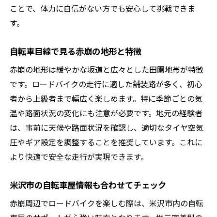
ことで、体力に自信がない方でも安心して挑戦できま
自然体験から学ぶ自転車マナーと注意点
す。
安全走行のコツを次章でさらに掘り下げ
米沢市赤崩で自転車を安全に楽しむコツ
自転車目線で見る赤崩の地形と特徴
自転車の安全装備と赤崩走行時の注意点
赤崩の地形は緩やかな坂道と広々とした田園地帯が特徴
米沢市 自転車屋が教える日常点検の要点
です。ロードバイクの走行に適した舗装路が多く、初心
ロードバイク初心者も安心の安全対策術
者から上級者まで幅広く楽しめます。特に季節ごとの気
赤崩で守りたい自転車マナーとルール
温や路面状況の変化にも注意が必要です。地元の経験者
自転車事故を防ぐための基礎知識
は、事前に天候や路面状況を確認し、適切なタイヤ空気
圧やギア設定を調整することを推奨しています。これに
安全な楽しみ方から地域探索へつなげる
より快適で安全な走行が実現できます。
ロードバイクで巡る赤崩エリアの楽しみ方
自転車と楽しむ赤崩周辺のおすすめ立ち寄
米沢市の自転車屋情報も合わせてチェック
り先
赤崩周辺でロードバイクを楽しむ際は、米沢市内の自転
ロードバイクで地域文化に触れる方法