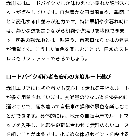
地元自転車愛好者おすすめの赤崩コース紹
赤崩にはロードバイクでしか味わえない隠れた絶景スポ
介
ットが点在しています。自然豊かな田園風景や、季節ご
とに変化する山並みが魅力です。特に早朝や夕暮れ時に
赤崩の走り方と自転車での楽しみ方の違い
は、静かな道を走りながら朝霧や夕焼けを堪能できま
米沢 自転車 修理が安心な愛好者の体験談
す。定番の観光地とは一味違う、自転車ならではの発見
ロードバイクならではの赤崩の魅力発見法
が満載です。こうした景色を楽しむことで、日常のスト
自転車仲間と共有したい赤崩の魅力的な瞬
レスもリフレッシュできるでしょう。
間
次章で自然と自転車の関係性を深掘り
ロードバイク初心者も安心の赤崩ルート選び
自然を満喫できる赤崩のサイクリング体験
赤崩エリアには初心者でも安心して走れる平坦なルート
自転車で感じる赤崩の四季折々の自然美
が多く用意されています。交通量の少ない道を優先的に
ロードバイクで自然と一体化する楽しみ方
選ぶことで、落ち着いて自転車の操作や景色を楽しむこ
赤崩周辺の自転車レンタル活用アイデア
とができます。具体的には、地元の自転車屋でルートマ
ップを入手し、地形や距離に合わせて無理のないコース
サイクリングが生む地域との新しいつなが
を組むことが重要です。小まめな休憩ポイントを設ける
り