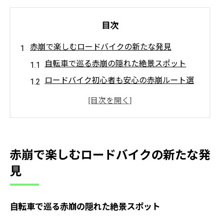
目次
赤崩で楽しむロードバイクの新たな発見
自転車で巡る赤崩の隠れた絶景スポット
ロードバイク初心者も安心の赤崩ルート選
び
自転車目線で見る赤崩の地形と特徴
米沢市の自転車屋情報も合わせてチェック
安全整備が大切な自転車の赤崩走行ポイン
赤崩で楽しむロードバイクの新たな発
ト
見
次の赤崩探訪へつながる自転車体験のヒン
ト
自転車で巡る赤崩の隠れた絶景スポット
自転車愛好者が語る赤崩の魅力と走り方