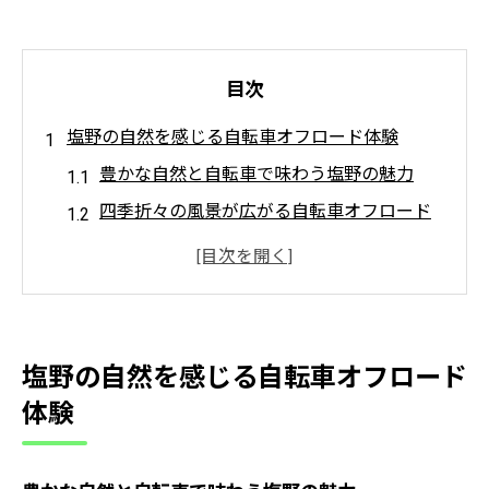
目次
塩野の自然を感じる自転車オフロード体験
豊かな自然と自転車で味わう塩野の魅力
四季折々の風景が広がる自転車オフロード
体験
初心者でも安心できる塩野の自転車コース
選び
自転車で自然とふれ合う塩野ならではの楽
塩野の自然を感じる自転車オフロード
しみ方
体験
オフロード走行で感じる塩野の空気と静け
さ