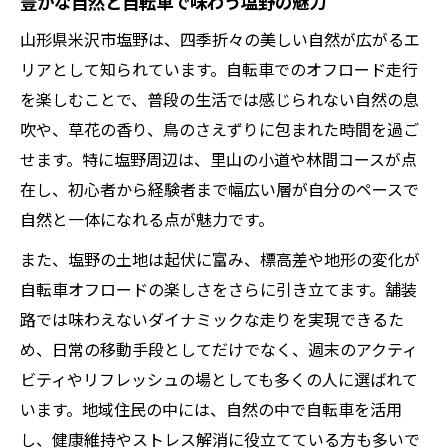
自転車で楽しむ米沢市塩野ならではの魅力
豊かな自然と自転車で味わう塩野の魅力
自転車で巡る塩野の隠れた絶景スポット
山形県米沢市塩野は、四季折々の美しい自然が広がるエ
地元ならではの自転車体験と発見の連続
リアとして知られています。自転車でのオフロード走行
を楽しむことで、普段の生活では感じられない自然の息
塩野の魅力を自転車で味わい尽くす方法
吹や、草花の香り、鳥のさえずりに包まれた時間を過ご
季節ごとに変化する自転車コースの楽しみ
せます。特に塩野周辺は、里山の小道や林間コースが点
自転車が導く塩野の暮らしと自然の調和
在し、初心者から経験者まで幅広い層が自分のペースで
初めてのオフロード挑戦を塩野で実現する方法
自然と一体になれる点が魅力です。
自転車初心者が塩野で始めるオフロード体
また、塩野の土地は起伏に富み、標高差や地形の変化が
験
自転車オフロードの楽しさをさらに引き立てます。舗装
塩野の地形に合う自転車オフロード準備術
路では味わえないダイナミックな走りを実現できるた
安全に楽しむための自転車選びとポイント
め、日常の移動手段としてだけでなく、週末のアクティ
自転車で挑む塩野オフロードの基礎知識
ビティやリフレッシュの場としても多くの人に選ばれて
トラブルを防ぐ塩野自転車オフロード対策
います。地域住民の中には、自然の中で自転車を活用
快適な自転車走行へ塩野周辺地形の活かし方
し、健康維持やストレス解消に役立てている方も多いで