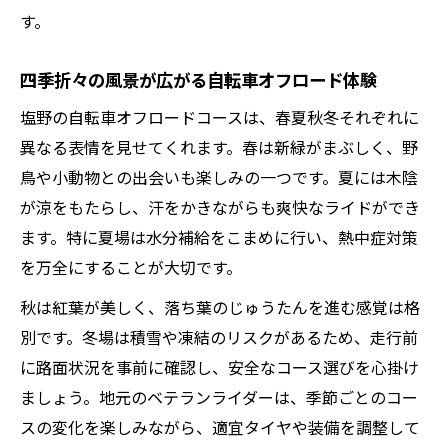
す。
塩野の地形を活かす自転車ルート選定術
坂道や未舗装路に強い自転車の選び方
四季折々の風景が広がる自転車オフロード体験
地形別に楽しむ自転車オフロード走行法
塩野の自転車オフロードコースは、春夏秋冬それぞれに
自転車走行で意識したい塩野の地形特徴
異なる表情を見せてくれます。春は新緑がまぶしく、野
自然地形を取り込む自転車走行の工夫
鳥や小動物との出会いも楽しみの一つです。夏には木陰
長距離でも疲れにくい自転車の選び方解説
が涼をもたらし、汗をかきながらも爽快なライドができ
長距離オフロードに適した自転車選定ポイ
ます。特に夏場は水分補給をこまめに行い、熱中症対策
ント
を万全にすることが大切です。
疲れにくさ重視の自転車フレームと適正サ
秋は紅葉が美しく、落ち葉のじゅうたんを進む感覚は格
イズ
別です。冬場は積雪や凍結のリスクがあるため、走行前
オフロード対応タイヤで快適自転車走行を
に路面状況を事前に確認し、安全なコース選びを心掛け
実現
ましょう。地元のベテランライダーは、季節ごとのコー
自転車パーツ選びで走行性能を最大化する
スの変化を楽しみながら、適宜タイヤや装備を調整して