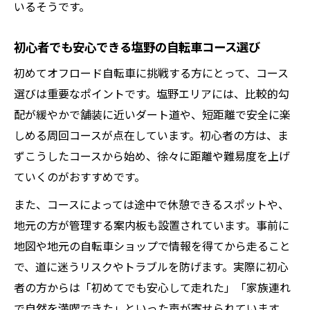
方法
いるそうです。
自分に合った自転車で長距離も安心して走
る
初心者でも安心できる塩野の自転車コース選び
日常と冒険に生きる塩野自転車活用術
初めてオフロード自転車に挑戦する方にとって、コース
通勤通学にも活かせる自転車オフロード活
選びは重要なポイントです。塩野エリアには、比較的勾
用法
配が緩やかで舗装に近いダート道や、短距離で安全に楽
しめる周回コースが点在しています。初心者の方は、ま
日常使いと冒険を両立する自転車選びのコ
ずこうしたコースから始め、徐々に距離や難易度を上げ
ツ
ていくのがおすすめです。
自転車が広げる塩野での新たな生活スタイ
ル
また、コースによっては途中で休憩できるスポットや、
地元の方が管理する案内板も設置されています。事前に
自転車活用で塩野の移動と遊びがもっと快
地図や地元の自転車ショップで情報を得てから走ること
適に
で、道に迷うリスクやトラブルを防げます。実際に初心
自転車を使った塩野の便利な移動術紹介
者の方からは「初めてでも安心して走れた」「家族連れ
で自然を満喫できた」といった声が寄せられています。