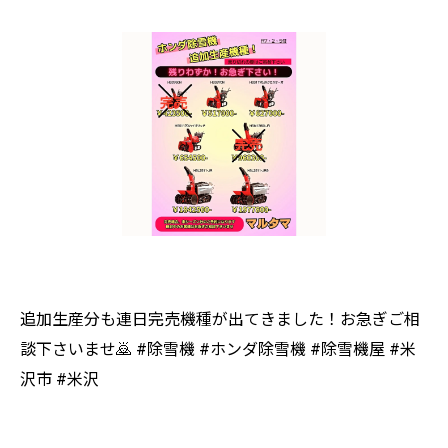
追加生産分も連日完売機種が出てきました！お急ぎご相
談下さいませ🙇 #除雪機 #ホンダ除雪機 #除雪機屋 #米
沢市 #米沢