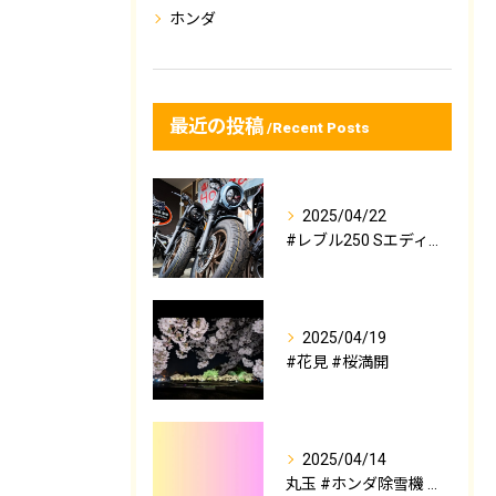
ホンダ
最近の投稿
Recent Posts
2025/04/22
#レブル250 Sエディション Eクラッチ 即納在庫入荷しま...
2025/04/19
#花見 #桜満開
2025/04/14
丸玉 #ホンダ除雪機 早期ご予約セール‼️4/15〜4/30...