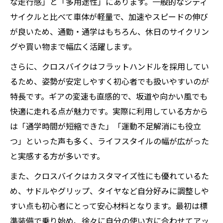
リット
な走行感」と「多用途性」にあります。一般的なシティ
サイクルと比べて車体が軽量で、加速やスピードの伸び
自転車クロスバイク安いモデルのデイリー
が良いため、通勤・通学はもちろん、休日のサイクリン
ユース性能
グや買い物まで幅広く活躍します。
自転車クロスバイクメーカーごとの日常サ
ポート力
さらに、クロスバイクはフラットハンドルを採用してい
コスパ重視派におすすめの自転車クロスバイク
るため、姿勢が安定しやすく初心者でも扱いやすいのが
特長です。ギアの変速も直感的で、坂道や向かい風でも
自転車クロスバイク安いとコスパの本質的
快適に走れる点が魅力です。実際に利用している方から
な違い
は「通学時間が短縮できた」「運動不足解消にも役立
自転車クロスバイクおすすめモデルの選び
つ」といった声も多く、ライフスタイルの幅が広がった
方ガイド
と実感する方が多いです。
自転車クロスバイクメーカー別のお得な特
また、クロスバイクはカスタマイズ性にも優れているた
徴を比較
め、サドルやグリップ、タイヤなど自分好みに調整しや
自転車クロスバイク通学向きコスパモデル
すい点も初心者にとって安心材料となります。最初は標
の魅力
準装備で乗り始め、徐々に自分の使い方に合わせてアッ