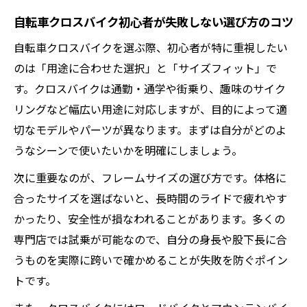
び方
自転車クロスバイク初心者が失敗しない選び方のコツ
自転車生活を快適に変えるクロスバイク活用術
自転車クロスバイクを選ぶ際、初心者が特に重視したい
自転車クロスバイクで毎朝を快適にスター
のは「用途に合わせた選択」と「サイズフィット」で
トする方法
す。クロスバイクは通勤・通学や街乗り、趣味のサイク
自転車クロスバイク通学をラクにする便利
リングなど幅広い用途に対応しますが、目的によって適
アイデア
切なモデルやパーツが異なります。まずは自分がどのよ
うなシーンで使いたいかを明確にしましょう。
自転車クロスバイクカゴ付きタイプの使い
勝手とは
次に重要なのが、フレームサイズの選び方です。体格に
自転車クロスバイクおすすめ活用法で生活
合ったサイズを選ばないと、長時間のライドで疲れやす
が変わる
かったり、安全性が損なわれることがあります。多くの
専門店では試乗が可能なので、自分の身長や股下長に合
自転車クロスバイクのメンテナンスで安全
うものを実際に跨いで確かめることが失敗を防ぐポイン
性を高める
トです。
快適さ重視なら自転車クロスバイクが最適な理
由