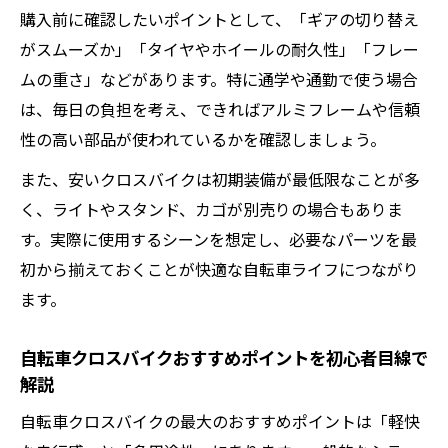
自転車クロスバイクの走行感と速度の特徴
購入前に確認したいポイントとして、「ギアの切り替え
を比較
がスムーズか」「タイヤやホイールの耐久性」「フレー
自転車クロスバイクとロードバイクで迷っ
ムの重さ」などがあります。特に通学や通勤で使う場合
た時の選び方
は、毎日の負担を考え、できればアルミフレームや信頼
自転車クロスバイク安いモデルと高価格帯
性の高い部品が使われているかを確認しましょう。
の違い
また、安いクロスバイクは初期装備が最低限なことが多
自転車クロスバイクと他車種の使い分けポ
く、ライトやスタンド、カゴが別売りの場合もありま
イント
す。実際に使用するシーンを想定し、必要なパーツを最
普段使いでも便利なクロスバイクの魅力とは
初から揃えておくことが快適な自転車ライフにつながり
自転車クロスバイク普段使いで実感する利
ます。
便性
自転車クロスバイクカゴ付きがおすすめな
自転車クロスバイクおすすめポイントを初心者目線で
解説
シーン
自転車クロスバイク通学利用で得られるメ
自転車クロスバイクの最大のおすすめポイントは「軽快