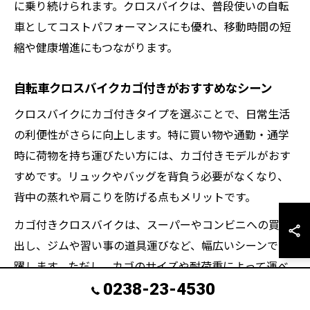
に乗り続けられます。クロスバイクは、普段使いの自転
車としてコストパフォーマンスにも優れ、移動時間の短
縮や健康増進にもつながります。
自転車クロスバイクカゴ付きがおすすめなシーン
クロスバイクにカゴ付きタイプを選ぶことで、日常生活
の利便性がさらに向上します。特に買い物や通勤・通学
時に荷物を持ち運びたい方には、カゴ付きモデルがおす
すめです。リュックやバッグを背負う必要がなくなり、
背中の蒸れや肩こりを防げる点もメリットです。
カゴ付きクロスバイクは、スーパーやコンビニへの買い
出し、ジムや習い事の道具運びなど、幅広いシーンで活
躍します。ただし、カゴのサイズや耐荷重によって運べ
0238-23-4530
る荷物に制限があるため、選ぶ際は自分の利用シーンを
想定して選択しましょう。カゴがあることで前方の重心