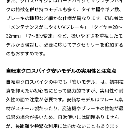
また、クロスバイクにはロードバイクとマウンテンバイ
自転車クロスバイクの快適さが日常を変え
クの特徴を併せ持つモデルも多く、タイヤ幅やギア数、
る理由
ブレーキの種類など細かな仕様が異なります。初心者は
「メンテナンスがしやすいVブレーキ」「タイヤ幅28～
自転車クロスバイクカゴ付きで荷物も安心
32mm」「7～8段変速」など、扱いやすさを重視したモ
な使い勝手
デルから検討し、必要に応じてアクセサリーを追加する
自転車クロスバイク安いモデルの快適性を
のもおすすめです。
比較検証
自転車クロスバイクおすすめ機能で通勤通
自転車クロスバイク安いモデルの実用性と注意点
学が楽しくなる
自転車クロスバイクの中でも「安いモデル」は、初期投
自転車クロスバイクメーカー別の快適装備
資を抑えたい初心者にとって魅力的ですが、実用性や耐
に注目
久性の面で注意が必要です。安価なモデルはフレーム素
ロードバイクとの違いを知り納得の自転車選び
材がスチール製だったり、変速機やブレーキの性能が最
自転車クロスバイクとロードバイクの違い
低限の場合が多いため、日常使いには問題ありません
を正しく理解
が、長距離や頻繁な利用には向かないこともあります。